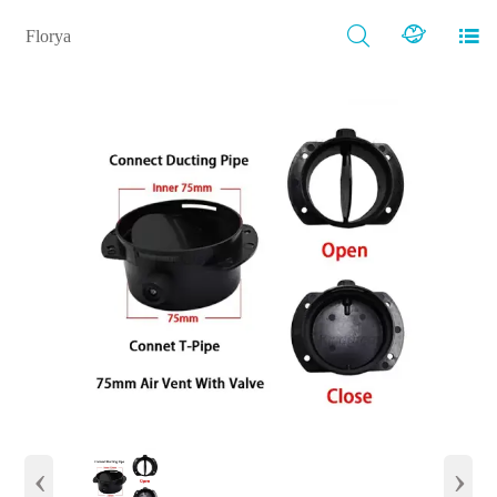



Florya
‹
›