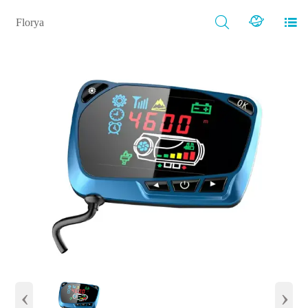



Florya
‹
›