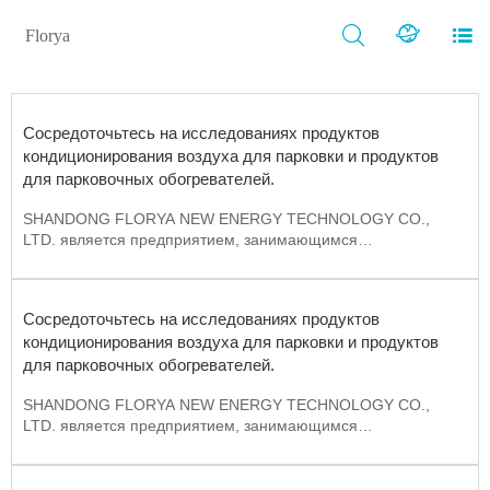



Florya
Сосредоточьтесь на исследованиях продуктов
кондиционирования воздуха для парковки и продуктов
для парковочных обогревателей.
SHANDONG FLORYA NEW ENERGY TECHNOLOGY CO.,
LTD. является предприятием, занимающимся
исследованиями, разработками, производством и продажей
продуктов для кондиционирования воздуха и обогревателей
для парковки. Производственные базы расположены в
Сосредоточьтесь на исследованиях продуктов
Ренцю, Хэбэй, Циндао и Цзыбо, Шаньдун, а штаб-квартира
кондиционирования воздуха для парковки и продуктов
по продажам расположена в провинции Шаньдун, Цзинань.
для парковочных обогревателей.
С момента основания компания всегда придерживалась
SHANDONG FLORYA NEW ENERGY TECHNOLOGY CO.,
принципов управления, ориентированных на таланты и
LTD. является предприятием, занимающимся
честность, собирала отраслевую элиту, сочетала передовые
исследованиями, разработками, производством и продажей
зарубежные информационные технологии, методы
продуктов для кондиционирования воздуха и обогревателей
управления и опыт предприятия с конкретной реальностью
для парковки. Производственные базы расположены в
отечественных предприятий и предоставляла предприятиям