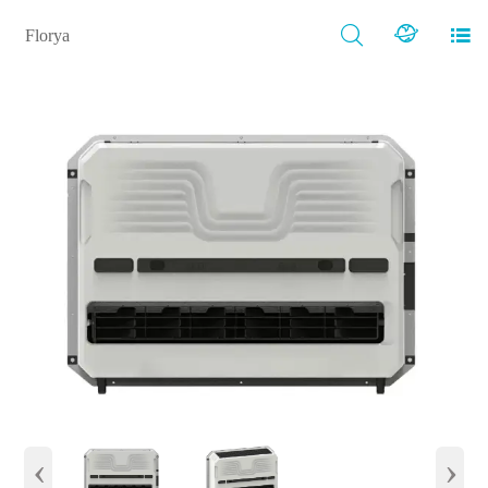



Florya
‹
›