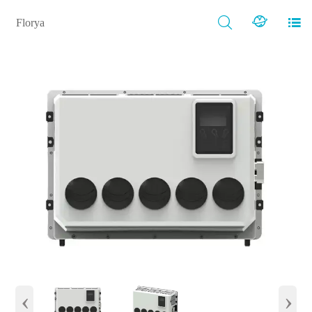



Florya
‹
›