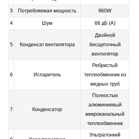
3
Потребляемая мощность
960W
4
Шум
66 дБ (А)
Двойной
5
Конденсат вентилятора
бесщеточный
вентилятор
Ребристый
6
Испаритель
теплообменник из
медных труб
Полностью
алюминиевый
7
Конденсатор
микроканальный
теплообменник
Ультратонкий