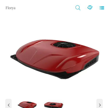



Florya
‹
›