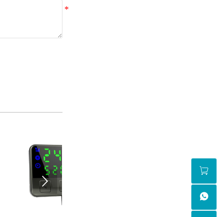


