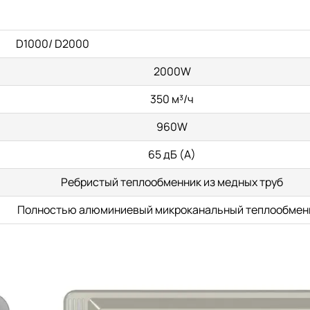
D1000/ D2000
2000W
350 м³/ч
960W
65 дБ (А)
Ребристый теплообменник из медных труб
Полностью алюминиевый микроканальный теплообмен