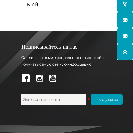

Й-199
ФЛАЙ-185


Подписывайтесь на нас

Следите за нами в социальных сетях, чтобы
получать самую свежую информацию

отправлять