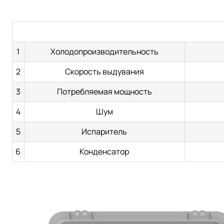
1
Холодопроизводительность
2
Скорость выдувания
3
Потребляемая мощность
4
Шум
5
Испаритель
6
Конденсатор