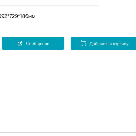
992*729*186мм

Сообщение

Добавить в корзину