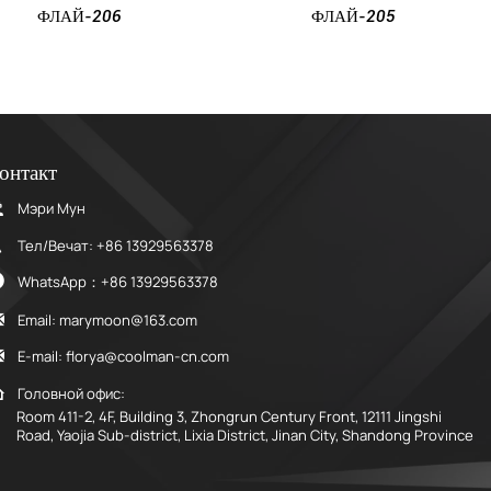
ФЛАЙ-205
ФЛА
онтакт

Мэри Мун

Тел/Вечат: +86 13929563378

WhatsApp：+86 13929563378

Email: marymoon@163.com

E-mail: florya@coolman-cn.com

Головной офис:
Room 411-2, 4F, Building 3, Zhongrun Century Front, 12111 Jingshi
Road, Yaojia Sub-district, Lixia District, Jinan City, Shandong Province