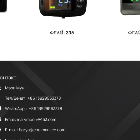
ФЛАЙ-205
ФЛА
онтакт

Мэри Мун

Тел/Вечат: +86 13929563378

WhatsApp：+86 13929563378

Email: marymoon@163.com

E-mail: florya@coolman-cn.com