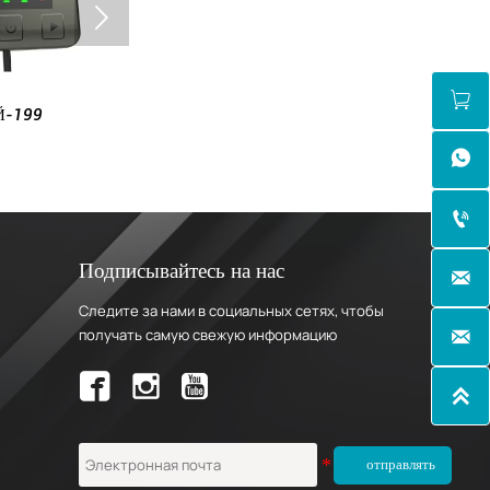


Й-199
ФЛАЙ-185


Подписывайтесь на нас

Следите за нами в социальных сетях, чтобы
получать самую свежую информацию



отправлять